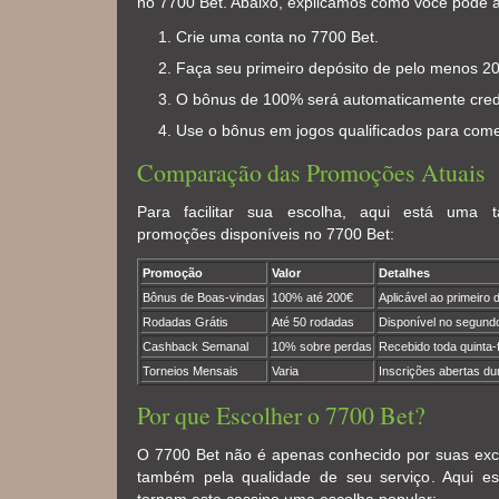
no 7700 Bet. Abaixo, explicamos como você pode ap
Crie uma conta no 7700 Bet.
Faça seu primeiro depósito de pelo menos 20
O bônus de 100% será automaticamente credi
Use o bônus em jogos qualificados para come
Comparação das Promoções Atuais
Para facilitar sua escolha, aqui está uma t
promoções disponíveis no 7700 Bet:
Promoção
Valor
Detalhes
Bônus de Boas-vindas
100% até 200€
Aplicável ao primeiro 
Rodadas Grátis
Até 50 rodadas
Disponível no segund
Cashback Semanal
10% sobre perdas
Recebido toda quinta-f
Torneios Mensais
Varia
Inscrições abertas du
Por que Escolher o 7700 Bet?
O 7700 Bet não é apenas conhecido por suas ex
também pela qualidade de seu serviço. Aqui es