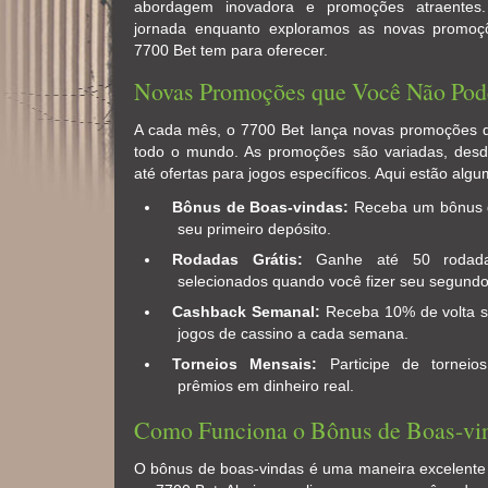
abordagem inovadora e promoções atraentes
jornada enquanto exploramos as novas promoç
7700 Bet tem para oferecer.
Novas Promoções que Você Não Pode
A cada mês, o 7700 Bet lança novas promoções 
todo o mundo. As promoções são variadas, desd
até ofertas para jogos específicos. Aqui estão alg
Bônus de Boas-vindas:
Receba um bônus 
seu primeiro depósito.
Rodadas Grátis:
Ganhe até 50 rodada
selecionados quando você fizer seu segundo
Cashback Semanal:
Receba 10% de volta s
jogos de cassino a cada semana.
Torneios Mensais:
Participe de torneio
prêmios em dinheiro real.
Como Funciona o Bônus de Boas-vi
O bônus de boas-vindas é uma maneira excelente