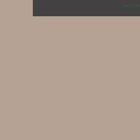
web host
|