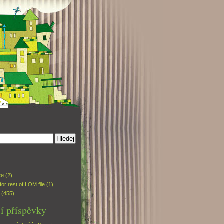
ки
(2)
for rest of LOM file
(1)
(455)
í příspěvky