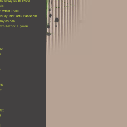
une și câștigă în Sweet
tis
es within Znaki
lot oyunları artık Bahiscom
 sayfasında
nza Kazanc Tuyoları
026
6
6
6
25
25
025
5
5
5