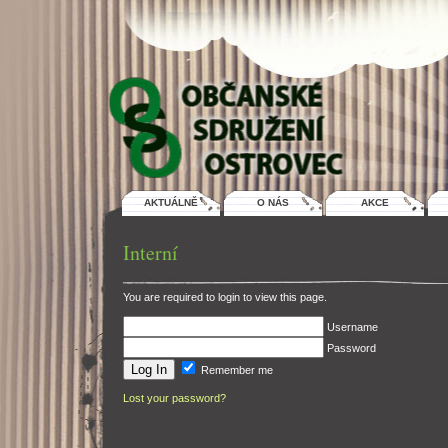
AKTUÁLNĚ
O NÁS
AKCE
Interní
You are required to login to view this page.
Username
Password
Remember me
Lost your password?