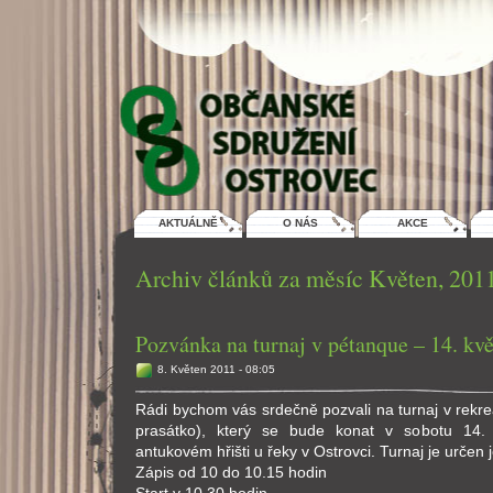
AKTUÁLNĚ
O NÁS
AKCE
Archiv článků za měsíc Květen, 201
Pozvánka na turnaj v pétanque – 14. kv
8. Květen 2011 - 08:05
Rádi bychom vás srdečně pozvali na turnaj v rekr
prasátko), který se bude konat v sobotu 14.
antukovém hřišti u řeky v Ostrovci. Turnaj je určen
Zápis od 10 do 10.15 hodin