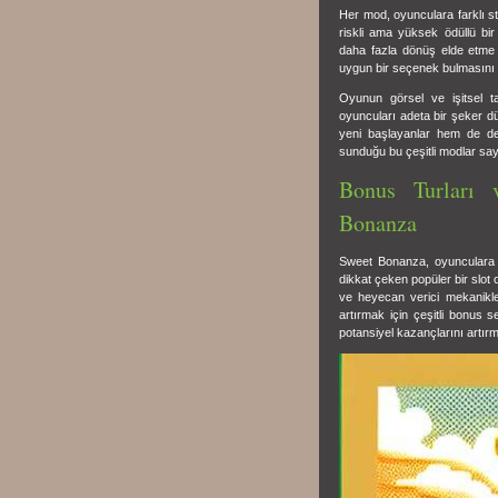
Her mod, oyunculara farklı stra
riskli ama yüksek ödüllü b
daha fazla dönüş elde etme i
uygun bir seçenek bulmasını 
Oyunun görsel ve işitsel ta
oyuncuları adeta bir şeker dü
yeni başlayanlar hem de den
sunduğu bu çeşitli modlar sa
Bonus Turları 
Bonanza
Sweet Bonanza, oyuncular
dikkat çeken popüler bir slot o
ve heyecan verici mekanikleri
artırmak için çeşitli bonus 
potansiyel kazançlarını artırm