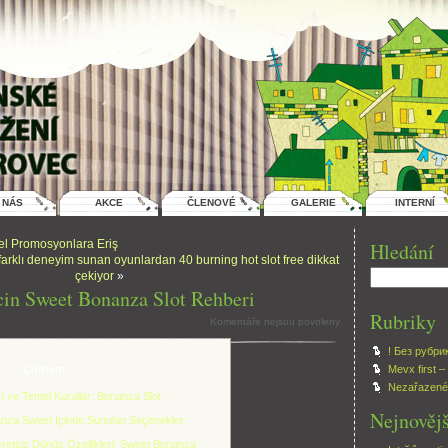
 NÁS
AKCE
ČLENOVÉ
GALERIE
INTERNÍ
el Promosyonlara Eriş
Hledání
rklı deneyim sunan oyunlardan 40 burning hot slot free dikkat
çekiyor
»
cin Sweet Bonanza Slot Rehberi
Rubriky
Komentáře nejsou povoleny
! Без рубри
Content
Mevx first – 
Nezařazené
 ve Temel Kurallar: Bonanza Slot
Nejnovějš
nza Sweet İçinde Sunulan Seçenekler
retsiz Dönüş Özellikleri: Sweet Bonanza