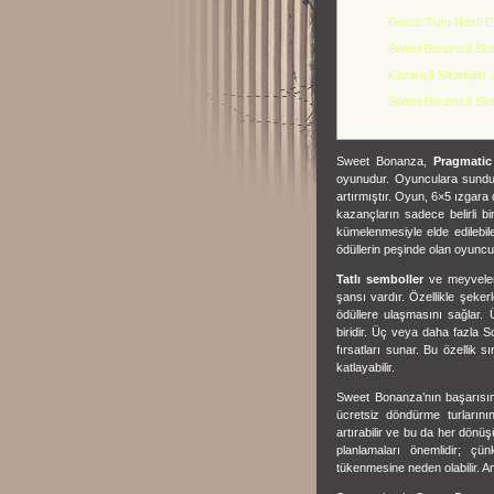
Bonus Turu Nasıl Etk
Sweet Bonanza Slotu
Kazançlı Stratejiler 
Sweet Bonanza Slotu
Sweet Bonanza,
Pragmatic
oyunudur. Oyunculara sunduğ
artırmıştır. Oyun, 6×5 ızgara
kazançların sadece belirli b
kümelenmesiyle elde edilebile
ödüllerin peşinde olan oyuncula
Tatlı semboller
ve meyveler
şansı vardır. Özellikle şeke
ödüllere ulaşmasını sağlar.
biridir. Üç veya daha fazla 
fırsatları sunar. Bu özellik 
katlayabilir.
Sweet Bonanza’nın başarısın
ücretsiz döndürme turların
artırabilir ve bu da her dönüşü
planlamaları önemlidir; çü
tükenmesine neden olabilir. 