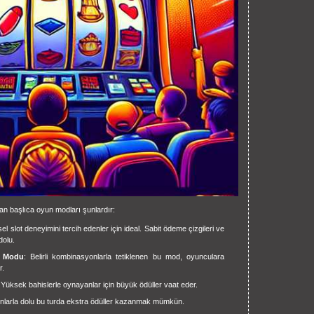
an başlıca oyun modları şunlardır:
el slot deneyimini tercih edenler için ideal. Sabit ödeme çizgileri ve
dolu.
e Modu
: Belirli kombinasyonlarla tetiklenen bu mod, oyunculara
r.
 Yüksek bahislerle oynayanlar için büyük ödüller vaat eder.
unlarla dolu bu turda ekstra ödüller kazanmak mümkün.