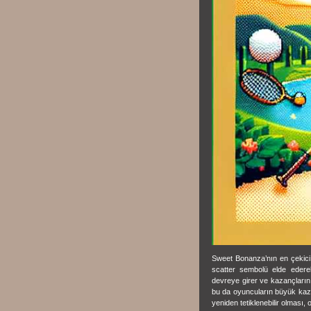
Sweet Bonanza’nın en çekici 
scatter sembolü elde ederek 
devreye girer ve kazançlarını
bu da oyuncuların büyük kazan
yeniden tetiklenebilir olması,