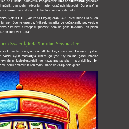
leri de kullanıcı deneyimini zenginleştirir.
Madencilik temalı
görseller
i müzik, oyuncuları adeta bir maden ocağında hissettirir. Bonanza’nın
yuncuların oyuna daha fazla bağlanmasına neden olur.
onanza Slot’un RTP (Return to Player) oranı %96 civarındadır ki bu da
bir geri ödeme oranıdır. Yüksek volatilite ve değişkenlik seviyesiyle
nanza Slot hem stratejik düşünmeyi hem de şans faktörünü ön plana
az bir deneyim sunar.
nza Sweet İçinde Sunulan Seçenekler
 slot oyunları dünyasında tatlı bir kaçış sunuyor. Bu oyun, şeker
n verici oyun modlarıyla dikkat çekiyor. Oyuncular, çeşitli modlar
mlerini kişiselleştirebilir ve kazanma şanslarını artırabilirler. Her
 ve ödülleri vardır, bu da oyunu daha da cazip hale getirir.