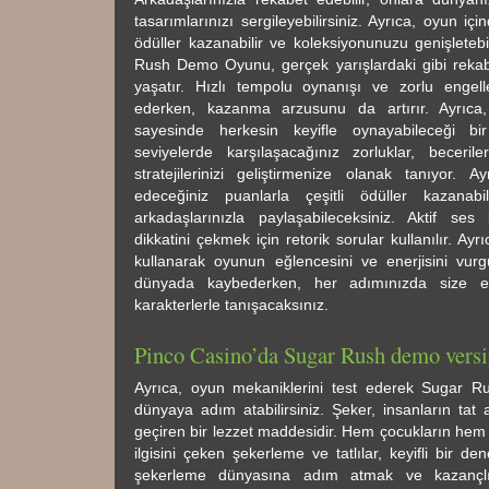
tasarımlarınızı sergileyebilirsiniz. Ayrıca, oyun için
ödüller kazanabilir ve koleksiyonunuzu genişletebil
Rush Demo Oyunu, gerçek yarışlardaki gibi rek
yaşatır. Hızlı tempolu oynanışı ve zorlu engell
ederken, kazanma arzusunu da artırır. Ayrıca, f
sayesinde herkesin keyifle oynayabileceği bi
seviyelerde karşılaşacağınız zorluklar, beceril
stratejilerinizi geliştirmenize olanak tanıyor. 
edeceğiniz puanlarla çeşitli ödüller kazanabi
arkadaşlarınızla paylaşabileceksiniz. Aktif ses
dikkatini çekmek için retorik sorular kullanılır. Ayr
kullanarak oyunun eğlencesini ve enerjisini vurgu
dünyada kaybederken, her adımınızda size eş
karakterlerle tanışacaksınız.
Pinco Casino’da Sugar Rush demo vers
Ayrıca, oyun mekaniklerini test ederek Sugar Ru
dünyaya adım atabilirsiniz. Şeker, insanların ta
geçiren bir lezzet maddesidir. Hem çocukların hem d
ilgisini çeken şekerleme ve tatlılar, keyifli bir d
şekerleme dünyasına adım atmak ve kazançlı