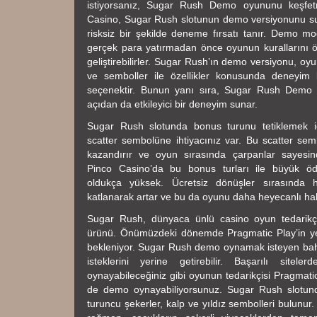
istiyorsanız, Sugar Rush Demo oyununu keşfet
Casino, Sugar Rush slotunun demo versiyonunu s
risksiz bir şekilde deneme fırsatı tanır. Demo m
gerçek para yatırmadan önce oyunun kurallarını öğre
geliştirebilirler. Sugar Rush’ın demo versiyonu, oy
ve semboller ile özellikler konusunda deneyim 
seçenektir. Bunun yanı sıra, Sugar Rush Demo O
açıdan da etkileyici bir deneyim sunar.
Sugar Rush slotunda bonus turunu tetiklemek i
scatter sembolüne ihtiyacınız var. Bu scatter semb
kazandırır ve oyun sırasında çarpanlar sayesinde
Pinco Casino’da bu bonus turları ile büyük öd
oldukça yüksek. Ücretsiz dönüşler sırasında h
katlanarak artar ve bu da oyunu daha heyecanlı hale
Sugar Rush, dünyaca ünlü casino oyun tedarikçis
ürünü. Önümüzdeki dönemde Pragmatic Play’in ye
bekleniyor. Sugar Rush demo oynamak isteyen bahi
isteklerini yerine getirebilir. Başarılı sit
oynayabileceğiniz gibi oyunun tedarikçisi Pragmatic
de demo oynayabiliyorsunuz. Sugar Rush slotunda
turuncu şekerler, kalp ve yıldız sembolleri bulunur