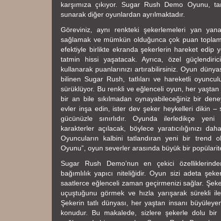
karşımıza çıkıyor. Sugar Rush Demo Oyunu, ta
sunarak diğer oyunlardan ayrılmaktadır.
Göreviniz, aynı renkteki şekerlemeleri yan yana
sağlamak ve mümkün olduğunca çok puan toplamak
efektiyle birlikte ekranda şekerlerin hareket edip 
tatmin hissi yaşatacak. Ayrıca, özel güçlendiri
kullanarak puanlarınızı artırabilirsiniz. Oyun düny
bilinen Sugar Rush, tatlıları ve hareketli oyuncu
sürüklüyor. Bu renkli ve eğlenceli oyun, her yaştan i
bir an bile sıkılmadan oynayabileceğiniz bir dene
evler inşa edin, ister dev şeker heykelleri dikin 
gücünüzle sınırlıdır. Oyunda ilerledikçe yeni
karakterler açılacak, böylece yaratıcılığınızı daha
Oyuncuların kalbini tatlandıran yeni bir tren
Oyunu”, oyun severler arasında büyük bir popülari
Sugar Rush Demo’nun en çekici özelliklerinden 
bağımlılık yapıcı niteliğidir. Oyun sizi adeta şe
saatlerce eğlenceli zaman geçirmenizi sağlar. Şek
uçuştuğunu görmek ve hızla yarışarak sürekli iler
Şekerin tatlı dünyası, her yaştan insanı büyüleye
konudur. Bu makalede, sizlere şekerle dolu bi