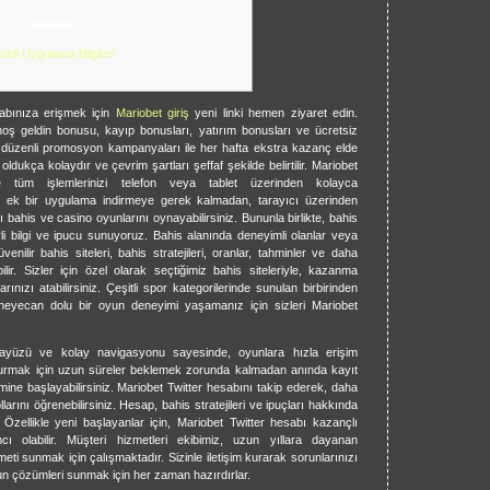
Content
bil Uygulama Bilgileri
sabınıza erişmek için
Mariobet giriş
yeni linki hemen ziyaret edin.
hoş geldin bonusu, kayıp bonusları, yatırım bonusları ve ücretsiz
ca düzenli promosyon kampanyaları ile her hafta ekstra kazanç elde
oldukça kolaydır ve çevrim şartları şeffaf şekilde belirtilir. Mariobet
e tüm işlemlerinizi telefon veya tablet üzerinden kolayca
elik ek bir uygulama indirmeye gerek kalmadan, tarayıcı üzerinden
 bahis ve casino oyunlarını oynayabilirsiniz. Bununla birlikte, bahis
rli bilgi ve ipucu sunuyoruz. Bahis alanında deneyimli olanlar veya
enilir bahis siteleri, bahis stratejileri, oranlar, tahminler ve daha
ilir. Sizler için özel olarak seçtiğimiz bahis siteleriyle, kazanma
rınızı atabilirsiniz. Çeşitli spor kategorilerinde sunulan birbirinden
, heyecan dolu bir oyun deneyimi yaşamanız için sizleri Mariobet
arayüzü ve kolay navigasyonu sayesinde, oyunlara hızla erişim
uşturmak için uzun süreler beklemek zorunda kalmadan anında kayıt
imine başlayabilirsiniz. Mariobet Twitter hesabını takip ederek, daha
arını öğrenebilirsiniz. Hesap, bahis stratejileri ve ipuçları hakkında
. Özellikle yeni başlayanlar için, Mariobet Twitter hesabı kazançlı
ı olabilir. Müşteri hizmetleri ekibimiz, uzun yıllara dayanan
meti sunmak için çalışmaktadır. Sizinle iletişim kurarak sorunlarınızı
n çözümleri sunmak için her zaman hazırdırlar.