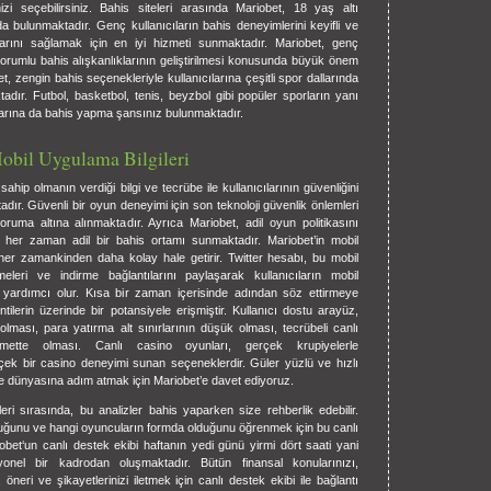
izi seçebilirsiniz. Bahis siteleri arasında Mariobet, 18 yaş altı
a bulunmaktadır. Genç kullanıcıların bahis deneyimlerini keyifli ve
arını sağlamak için en iyi hizmeti sunmaktadır. Mariobet, genç
sorumlu bahis alışkanlıklarının geliştirilmesi konusunda büyük önem
t, zengin bahis seçenekleriyle kullanıcılarına çeşitli spor dallarında
ır. Futbol, basketbol, tenis, beyzbol gibi popüler sporların yanı
llarına da bahis yapma şansınız bulunmaktadır.
obil Uygulama Bilgileri
sahip olmanın verdiği bilgi ve tecrübe ile kullanıcılarının güvenliğini
ır. Güvenli bir oyun deneyimi için son teknoloji güvenlik önlemleri
koruma altına alınmaktadır. Ayrıca Mariobet, adil oyun politikasını
a her zaman adil bir bahis ortamı sunmaktadır. Mariobet’in mobil
er zamankinden daha kolay hale getirir. Twitter hesabı, bu mobil
emeleri ve indirme bağlantılarını paylaşarak kullanıcıların mobil
ne yardımcı olur. Kısa bir zaman içerisinde adından söz ettirmeye
ilerin üzerinde bir potansiyele erişmiştir. Kullanıcı dostu arayüz,
r olması, para yatırma alt sınırlarının düşük olması, tecrübeli canlı
mette olması. Canlı casino oyunları, gerçek krupiyelerle
çek bir casino deneyimi sunan seçeneklerdir. Güler yüzlü ve hızlı
ence dünyasına adım atmak için Mariobet’e davet ediyoruz.
leri sırasında, bu analizler bahis yaparken size rehberlik edebilir.
uğunu ve hangi oyuncuların formda olduğunu öğrenmek için bu canlı
riobet‘un canlı destek ekibi haftanın yedi günü yirmi dört saati yani
onel bir kadrodan oluşmaktadır. Bütün finansal konularınızı,
öneri ve şikayetlerinizi iletmek için canlı destek ekibi ile bağlantı