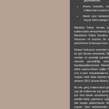
geçirebilirsiniz.
Arama motorları, mo
kullanıcıların arama 
Sitede spor bahisler
birçok farklı kategori
Mariobet Twitter hesabı, ba
kullanıcılarla deneyimlerinizi p
Mariobet’in Twitter hesabını
Heyecanı ve kazancı bir ar
atmosferine bırakmaya hazır 
Detaylı fonksiyon sistemleri
be gün devam etmektedir. Sit
oranları ve avantajlı paket
sitesinin güvenilirliği, 
faydalanabileceksiniz. Mario
bahis yapma imkanı sağlar. Fu
sıra e-spor müsabakalarına 
maçları anlık takip ederken ku
olmanın SEO (Arama Motoru 
Bu site, genç kullanıcıların g
yaş altı kullanıcılar için güv
için özel olarak tasarlanmış 
şekilde bahis yapmasını sağl
tabi tutulan platformlardır.
yaşatır. Spor bahislerinden