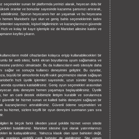
sız seçenekler sunan bir platformda yerinizi alarak, heyecan dolu bir
. Yüksek oranlar ve bonuslar sayesinde kazanma şansınızı artırarak,
ize edebilirsiniz. Sporun heyecanını her an yaşamak ve bu heyecana
çin hemen Mariobet’e üye olun ve geniş bahis seçeneklerinin tadını
önlemleri sayesinde, kişisel bilgilerinizin ve kazançlarınızın güvende
 Hızlı ve kolay bir kayıt işlemiyle siz de Mariobet ailesine katılın ve
apmanın keyfini çıkarın.
ullanıcıların mobil cihazlardan kolayca erişip kullanabilecekleri bir
yumlu bir web sitesi, farklı ekran boyutlarına uyum sağlamakta ve
inmesine yardımcı olmaktadır. Bu da kullanıcıların web sitesiyle daha
nı sağlar ve sonuçta kullanıcı deneyimini geliştirir. Bu oyunlar,
za, büyülü bir atmosferde keyifli vakit geçirmenize olanak sağlayan
ariobet’in hızlı üyelik işlemleri sayesinde, uzun süreler boyunca
nında oyunlara katılabilirsiniz. Geniş oyun seçenekleri arasından
heyecan dolu deneyimi hemen yaşamaya başlayabilirsiniz. Üyelik
, her an canlı destek ekibimizle iletişim kurabilir ve sorularınıza
ize güvenilir bir hizmet sunan ve kaliteli bahis deneyimi sağlayan bir
k kazançlarınızı artırabilirsiniz. Güvenli ödeme seçenekleri ve
nen bu hizmet, sizlere keyifli bir oyun deneyimi sunmanın yanı sıra
ir.
ilgileri ile birçok farklı ülkeden yasal şekilde hizmet veren sitede
rikleri bulabilirsiniz. Mariobet sitesine üye olarak yatırımlarınızı
ri ile katlayabilirsiniz. Yalnızca klasik olan spor bahisleri değil,
 oranların verildiği canlı bahisler de alabilirsiniz. Site yapım