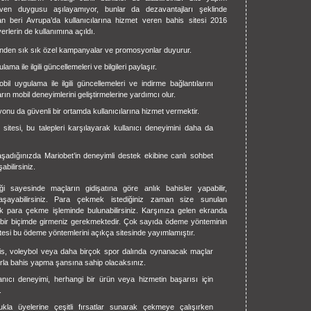
en duygusu aşılayamıyor, bunlar da dezavantajları şeklinde
ardan beri Avrupa’da kullanıcılarına hizmet veren bahis sitesi 2016
erlerin de kullanımına açıldı.
rinden sık sık özel kampanyalar ve promosyonlar duyurur.
ama ile ilgili güncellemeleri ve bilgileri paylaşır.
il uygulama ile ilgili güncellemeleri ve indirme bağlantılarını
rın mobil deneyimlerini geliştirmelerine yardımcı olur.
yonu da güvenli bir ortamda kullanıcılarına hizmet vermektir.
sitesi, bu talepleri karşılayarak kullanıcı deneyimini daha da
şadığınızda Mariobet’in deneyimli destek ekibine canlı sohbet
bilirsiniz.
i sayesinde maçların gidişatına göre anlık bahisler yapabilir,
aşayabilirsiniz. Para çekmek istediğiniz zaman size sunulan
ak para çekme işleminde bulunabilirsiniz. Karşınıza gelen ekranda
ğru bir biçimde girmeniz gerekmektedir. Çok sayıda ödeme yönteminin
itesi bu ödeme yöntemlerini açıkça sitesinde yayımlamıştır.
nis, voleybol veya daha birçok spor dalında oynanacak maçlar
arla bahis yapma şansına sahip olacaksınız.
lanıcı deneyimi, herhangi bir ürün veya hizmetin başarısı için
.
lukla üyelerine çeşitli fırsatlar sunarak çekmeye çalışırken