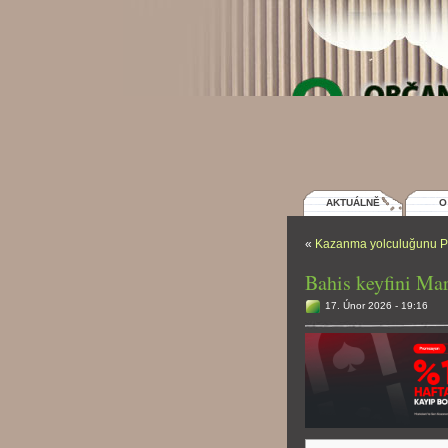
AKTUÁLNĚ
O
«
Kazanma yolculuğunu Pra
Bahis keyfini Mar
17. Únor 2026 - 19:16