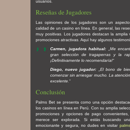
usuarios.
Reseñas de Jugadores
Las opiniones de los jugadores son un aspecto 
calidad de un casino en línea. En general, las re
muy positivas. Los jugadores destacan la amplia 
promociones atractivas. Aquí hay algunos testimoni
Carmen, jugadora habitual:
„Me encant
gran selección de tragaperras y la rap
¡Definitivamente lo recomendaría!“
Diego, nuevo jugador:
„El bono de bie
comenzar sin arriesgar mucho. La atención 
excelente.“
Conclusión
Palms Bet se presenta como una opción destacad
los casinos en línea en Perú. Con su amplia selecc
promociones y opciones de pago convenientes,
merece ser explorada. Si estás buscando una
emocionante y segura, no dudes en visitar
palms